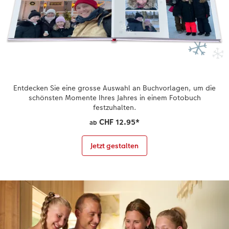
Coffeetable Book «Art Collection»
Wandgestaltung
Foto-Leckerlidose
CEWE FOTOBUCH per PDF
CEWE myPhotos
Neuheiten
CEWE myPhotos
Zubehör
Entdecken Sie eine grosse Auswahl an Buchvorlagen, um die
Zubehör
schönsten Momente Ihres Jahres in einem Fotobuch
festzuhalten.
CHF 12.95
*
ab
Jetzt gestalten