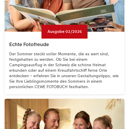
Coffeetable Book «Art Collection»
Wandgestaltung
Foto-Leckerlidose
CEWE FOTOBUCH per PDF
CEWE myPhotos
Neuheiten
Ausgabe 02/2026
CEWE myPhotos
Zubehör
Echte Fotofreude
Zubehör
Der Sommer steckt voller Momente, die es wert sind,
festgehalten zu werden. Ob Sie bei einem
Campingsausflug in der Schweiz die schöne Heimat
erkunden oder auf einem Kreuzfahrtschiff ferne Orte
entdecken – erfahren Sie in unseren Gestaltungstipps, wie
Sie Ihre Lieblingsmomente des Sommers in einem
persönlichen CEWE FOTOBUCH festhalten.