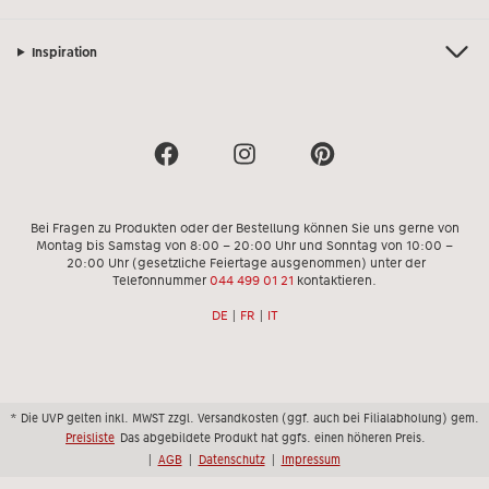
Inspiration
Bei Fragen zu Produkten oder der Bestellung können Sie uns gerne von
Montag bis Samstag von 8:00 – 20:00 Uhr und Sonntag von 10:00 –
20:00 Uhr (gesetzliche Feiertage ausgenommen) unter der
Telefonnummer
044 499 01 21
kontaktieren.
DE
|
FR
|
IT
* Die UVP gelten inkl. MWST zzgl. Versandkosten (ggf. auch bei Filialabholung) gem.
Preisliste
Das abgebildete Produkt hat ggfs. einen höheren Preis.
|
AGB
|
Datenschutz
|
Impressum