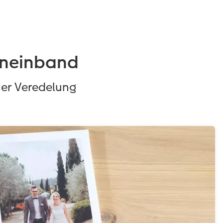
eneinband
ner Veredelung