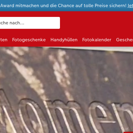
ward mitmachen und die Chance auf tolle Preise sichern!
Je
rten
Fotogeschenke
Handyhüllen
Fotokalender
Gesche