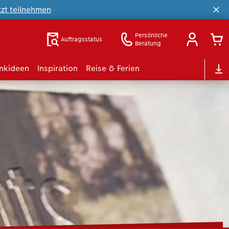
tzt teilnehmen
Persönliche
Auftragsstatus
Beratung
nkideen
Inspiration
Reise & Ferien