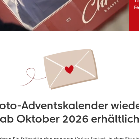
Te
Fe
oto-Adventskalender wied
ab Oktober 2026 erhältlic
ahren Sie frühzeitig den genauen Verkaufsstart, in dem Sie si