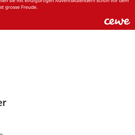
ilen sie mit einzigartigen Adventskalendern schon vor dem
st grosse Freude.
er
h
ch