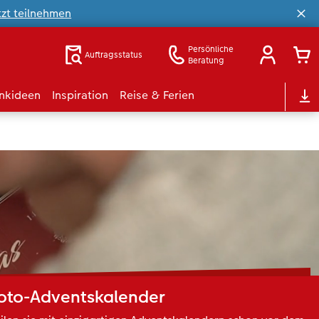
tzt teilnehmen
Persönliche
Auftragsstatus
Beratung
nkideen
Inspiration
Reise & Ferien
oto-Adventskalender