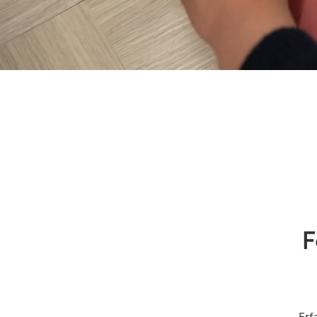
F
Erf