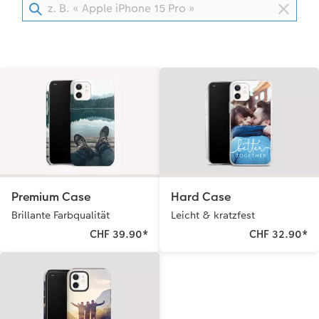
Kundenbeispiele
CEWE myPhotos
Hartschaum
CEWE Geschenkgutschein
Kundengeschichten
Mehrteiler
CEWE myPhotos
Coffeetable Book «Art Collection»
Wandgestaltung
Foto-Leckerlidose
CEWE FOTOBUCH per PDF
CEWE myPhotos
Neuheiten
CEWE myPhotos
Zubehör
Zubehör
Premium Case
Hard Case
Brillante Farbqualität
Leicht & kratzfest
CHF 39.90
*
CHF 32.90
*